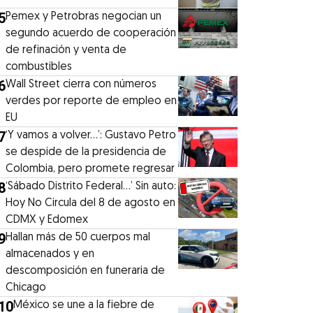
5
Pemex y Petrobras negocian un
segundo acuerdo de cooperación
de refinación y venta de
combustibles
6
Wall Street cierra con números
verdes por reporte de empleo en
EU
7
‘Y vamos a volver…’: Gustavo Petro
se despide de la presidencia de
Colombia, pero promete regresar
8
‘Sábado Distrito Federal...’ Sin auto:
Hoy No Circula del 8 de agosto en
CDMX y Edomex
9
Hallan más de 50 cuerpos mal
almacenados y en
descomposición en funeraria de
Chicago
10
México se une a la fiebre de