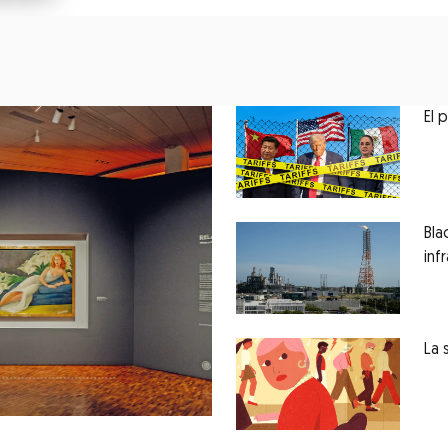
El 
Bla
inf
La 