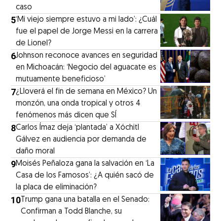
caso
5
‘Mi viejo siempre estuvo a mi lado’: ¿Cuál
fue el papel de Jorge Messi en la carrera
de Lionel?
6
Johnson reconoce avances en seguridad
en Michoacán: ‘Negocio del aguacate es
mutuamente beneficioso’
7
¿Lloverá el fin de semana en México? Un
monzón, una onda tropical y otros 4
fenómenos más dicen que SÍ
8
Carlos Ímaz deja ‘plantada’ a Xóchitl
Gálvez en audiencia por demanda de
daño moral
9
Moisés Peñaloza gana la salvación en ‘La
Casa de los Famosos’: ¿A quién sacó de
la placa de eliminación?
10
Trump gana una batalla en el Senado:
Confirman a Todd Blanche, su