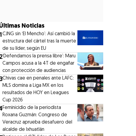
Últimas Noticias
1
CJNG sin ‘El Mencho’: Así cambió la
estructura del cártel tras la muerte
de su líder, según EU
2
‘Defendamos la prensa libre’: Maru
Campos acusa a la 4T de engañar
con protección de audiencias
3
Chivas cae en penales ante LAFC:
MLS domina a Liga MX en los
resultados de HOY en Leagues
Cup 2026
4
Feminicidio de la periodista
Roxana Guzmán: Congreso de
Veracruz aprueba desafuero del
alcalde de Ixhuatlán