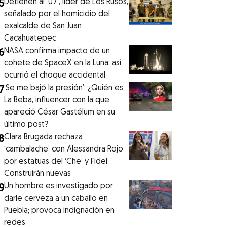
5
Detienen al ‘07′, líder de Los Rusos,
señalado por el homicidio del
exalcalde de San Juan
Cacahuatepec
6
NASA confirma impacto de un
cohete de SpaceX en la Luna: así
ocurrió el choque accidental
7
‘Se me bajó la presión’: ¿Quién es
La Beba, influencer con la que
apareció César Gastélum en su
último post?
8
Clara Brugada rechaza
‘cambalache’ con Alessandra Rojo
por estatuas del ‘Che’ y Fidel:
Construirán nuevas
9
Un hombre es investigado por
darle cerveza a un caballo en
Puebla; provoca indignación en
redes