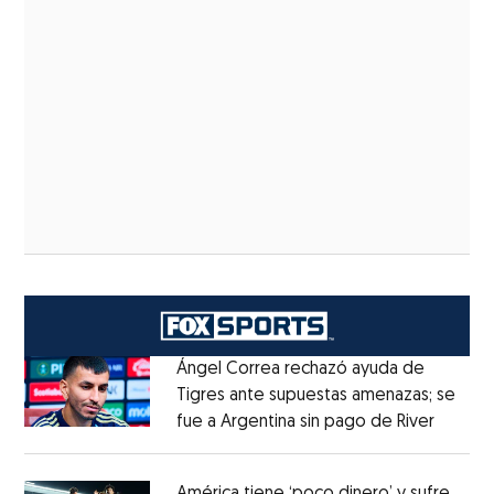
Ángel Correa rechazó ayuda de
Tigres ante supuestas amenazas; se
fue a Argentina sin pago de River
Opens 
Opens in new window