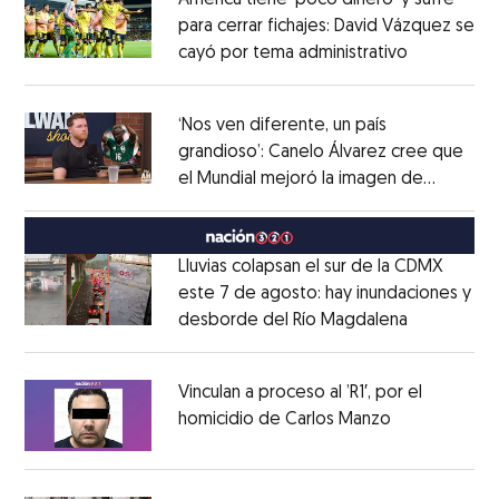
América tiene ‘poco dinero’ y sufre
para cerrar fichajes: David Vázquez se
cayó por tema administrativo
Opens in 
Opens in new window
‘Nos ven diferente, un país
grandioso’: Canelo Álvarez cree que
el Mundial mejoró la imagen de
Opens in new window
México
Opens in new window
Lluvias colapsan el sur de la CDMX
este 7 de agosto: hay inundaciones y
desborde del Río Magdalena
Opens in 
Opens in new window
Vinculan a proceso al ’R1′, por el
homicidio de Carlos Manzo
Opens in ne
Opens in new window