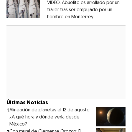
VIDEO: Abuelito es arrollado por un
tráiler tras ser empujado por un
hombre en Monterrey
Opens in new wi
Opens in new window
Últimas Noticias
1
Alineación de planetas el 12 de agosto:
¿A qué hora y dónde verla desde
México?
2
Con mural de Clemente Orozco: El