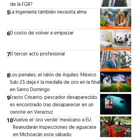
de la FGR?
5
La ingeniería también necesita alma
6
El costo de volver a empezar
7
El tercer acto profesional
8
Los penales, el talón de Aquiles: México
Sub-23 deja ir la medalla de oro en la final
en Santo Domingo
9
Erasto Crisanto, pescador desaparecido,
es encontrado tras desaparecer en un
cenote en Veracruz
10
Vuelve el ‘oro verde’ mexicano a EU:
Reanudarán inspecciones de aguacate
en Michoacán este sábado