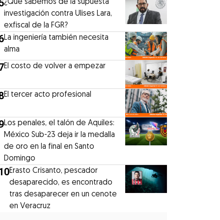
5
¿Qué sabemos de la supuesta
investigación contra Ulises Lara,
exfiscal de la FGR?
6
La ingeniería también necesita
alma
7
El costo de volver a empezar
8
El tercer acto profesional
9
Los penales, el talón de Aquiles:
México Sub-23 deja ir la medalla
de oro en la final en Santo
Domingo
10
Erasto Crisanto, pescador
desaparecido, es encontrado
tras desaparecer en un cenote
en Veracruz