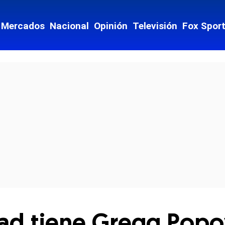
Mercados
Nacional
Opinión
Televisión
Fox Spor
cial-whatsapp
d tiene Gregg Popov