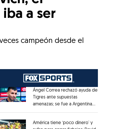
iba a ser
o veces campeón desde el
Ángel Correa rechazó ayuda de
Tigres ante supuestas
amenazas; se fue a Argentina
Opens in new window
sin pago de River
Opens in new window
América tiene ‘poco dinero’ y