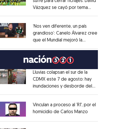
sufre para cerrar fichajes: David
Vázquez se cayó por tema
Opens in new window
administrativo
Opens in new window
‘Nos ven diferente, un país
grandioso’: Canelo Álvarez cree
que el Mundial mejoró la
Opens in new window
imagen de México
Opens in new window
Lluvias colapsan el sur de la
CDMX este 7 de agosto: hay
inundaciones y desborde del
Opens in new window
Río Magdalena
Opens in new window
Vinculan a proceso al ’R1′, por el
homicidio de Carlos Manzo
Opens in new wind
Opens in new window