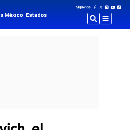
Síguenos
ts México
Estados
Buscar
Menu
ich, el