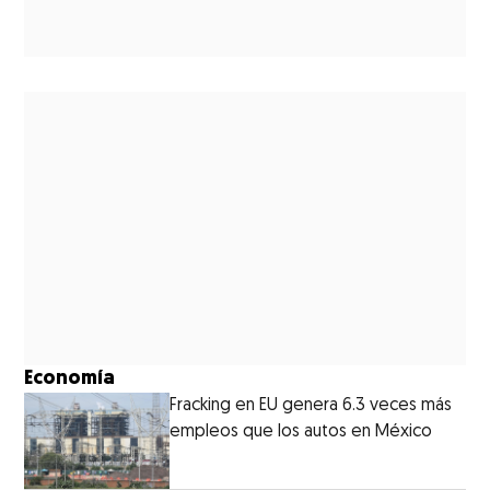
Economía
Fracking en EU genera 6.3 veces más
empleos que los autos en México