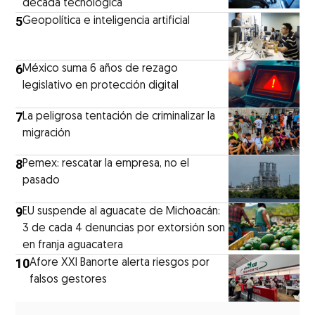
década tecnológica
5
Geopolítica e inteligencia artificial
6
México suma 6 años de rezago
legislativo en protección digital
7
La peligrosa tentación de criminalizar la
migración
8
Pemex: rescatar la empresa, no el
pasado
9
EU suspende al aguacate de Michoacán:
3 de cada 4 denuncias por extorsión son
en franja aguacatera
10
Afore XXI Banorte alerta riesgos por
falsos gestores