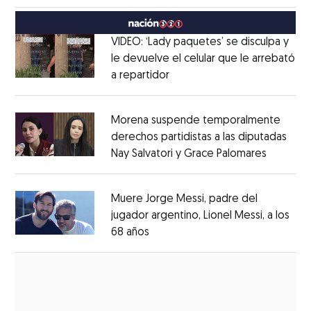
México
Opens in new window
VIDEO: ‘Lady paquetes’ se disculpa y
le devuelve el celular que le arrebató
a repartidor
Opens in new window
Opens in new window
Morena suspende temporalmente
derechos partidistas a las diputadas
Nay Salvatori y Grace Palomares
Opens i
Opens in new window
Muere Jorge Messi, padre del
jugador argentino, Lionel Messi, a los
68 años
Opens in new window
Opens in new window