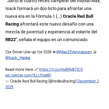
“Junto al cuatro veces campeón del mundo Max,
Isack formará un dúo listo para afrontar una
nueva era en la Fórmula 1 (…)
Oracle Red Bull
Racing
afrontará este nuevo desafío con una
mezcla de juventud y experiencia al volante del
RB22
″, señala el equipo en un comunicado.
Our Driver Line-up for 2026 ⏩️
@Max33Verstappen
🤝
@Isack_Hadjar
Read more here 🔗
https://t.co/mvEMyB7JC0
pic.twitter.com/1LLcYUel81
— Oracle Red Bull Racing (@redbullracing)
December 2,
2025