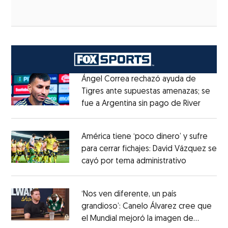
Ángel Correa rechazó ayuda de
Tigres ante supuestas amenazas; se
fue a Argentina sin pago de River
Opens 
Opens in new window
América tiene ‘poco dinero’ y sufre
para cerrar fichajes: David Vázquez se
cayó por tema administrativo
Opens in 
Opens in new window
‘Nos ven diferente, un país
grandioso’: Canelo Álvarez cree que
el Mundial mejoró la imagen de
Opens in new window