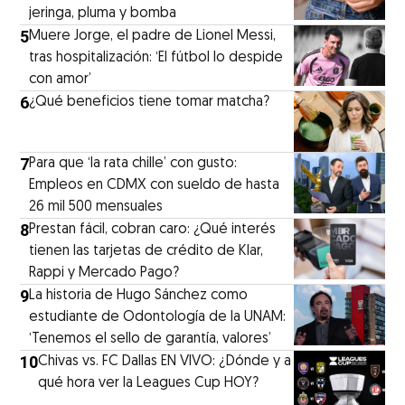
jeringa, pluma y bomba
5
Muere Jorge, el padre de Lionel Messi,
tras hospitalización: ‘El fútbol lo despide
con amor’
6
¿Qué beneficios tiene tomar matcha?
7
Para que ‘la rata chille’ con gusto:
Empleos en CDMX con sueldo de hasta
26 mil 500 mensuales
8
Prestan fácil, cobran caro: ¿Qué interés
tienen las tarjetas de crédito de Klar,
Rappi y Mercado Pago?
9
La historia de Hugo Sánchez como
estudiante de Odontología de la UNAM:
‘Tenemos el sello de garantía, valores’
10
Chivas vs. FC Dallas EN VIVO: ¿Dónde y a
qué hora ver la Leagues Cup HOY?