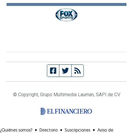
© Copyright, Grupo Multimedia Lauman, SAPI de CV
(Opens in new window
•
•
•
¿Quiénes somos?
Directorio
Suscripciones
Aviso de