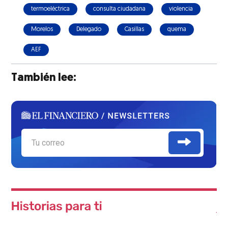
termoeléctrica
consulta ciudadana
violencia
Morelos
Delegado
Casillas
quema
AEF
También lee: