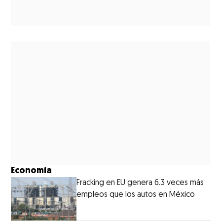
Economía
Fracking en EU genera 6.3 veces más
empleos que los autos en México