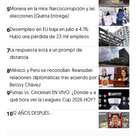
5
Morena en la mira: Narcocorrupción y las
elecciones (Quinta Entrega)
6
Desempleo en EU baja en julio a 4.1%:
Hubo una pérdida de 23 mil empleos
7
La respuesta está a un prompt de
distancia
8
México y Perú se reconcilian: Reanudan
relaciones diplomáticas tras acuerdo por
Betssy Chávez
9
Pumas vs. Cincinnati EN VIVO: ¿Dónde y a
qué hora ver la Leagues Cup 2026 HOY?
10
12 AÑOS DESPUÉS...