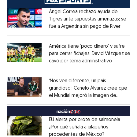
Ángel Correa rechazó ayuda de
Tigres ante supuestas amenazas; se
fue a Argentina sin pago de River
Opens 
Opens in new window
América tiene ‘poco dinero’ y sufre
para cerrar fichajes: David Vázquez se
cayó por tema administrativo
Opens in 
Opens in new window
‘Nos ven diferente, un país
grandioso’: Canelo Álvarez cree que
el Mundial mejoró la imagen de
Opens in new window
México
Opens in new window
EU alerta por brote de salmonela
¿Por qué señala a jalapeños
procedentes de México?
Opens in new