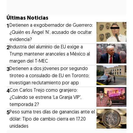
Últimas Noticias
1
Detienen a exgobernador de Guerrero:
¿Quién es Ángel ‘N’, acusado de ocultar
evidencia?
2
Industria del aluminio de EU exige a
Trump mantener aranceles a México al
margen del T-MEC
3
Detienen a dos jóvenes por segundo
tiroteo a consulado de EU en Toronto;
investigan reclutamiento por app
4
Con Carlos Trejo como granjero:
¿Cuándo se estrena ‘La Granja VIP′,
temporada 2?
5
Peso suma tres días de ganancias ante el
dólar: Tipo de cambio cierra en 17.20
unidades