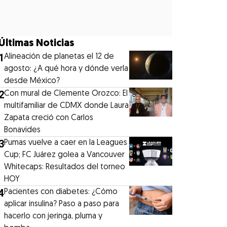
Últimas Noticias
1
Alineación de planetas el 12 de
agosto: ¿A qué hora y dónde verla
desde México?
2
Con mural de Clemente Orozco: El
multifamiliar de CDMX donde Laura
Zapata creció con Carlos
Bonavides
3
Pumas vuelve a caer en la Leagues
Cup; FC Juárez golea a Vancouver
Whitecaps: Resultados del torneo
HOY
4
Pacientes con diabetes: ¿Cómo
aplicar insulina? Paso a paso para
hacerlo con jeringa, pluma y