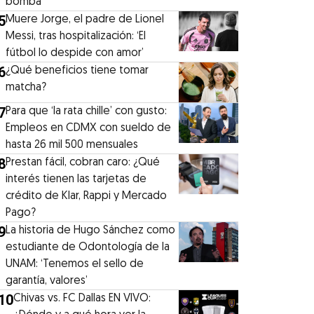
bomba
5
Muere Jorge, el padre de Lionel
Messi, tras hospitalización: ‘El
fútbol lo despide con amor’
6
¿Qué beneficios tiene tomar
matcha?
7
Para que ‘la rata chille’ con gusto:
Empleos en CDMX con sueldo de
hasta 26 mil 500 mensuales
8
Prestan fácil, cobran caro: ¿Qué
interés tienen las tarjetas de
crédito de Klar, Rappi y Mercado
Pago?
9
La historia de Hugo Sánchez como
estudiante de Odontología de la
UNAM: ‘Tenemos el sello de
garantía, valores’
10
Chivas vs. FC Dallas EN VIVO: