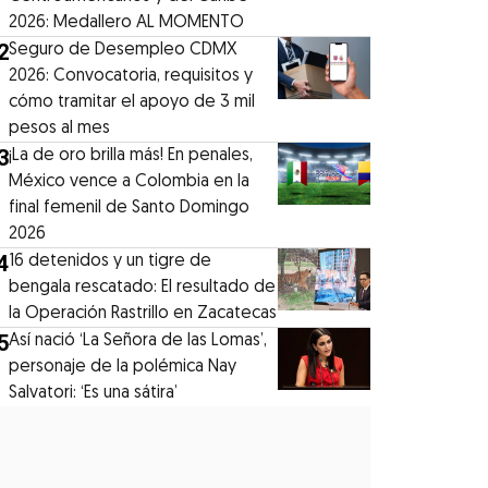
2026: Medallero AL MOMENTO
2
Seguro de Desempleo CDMX
2026: Convocatoria, requisitos y
cómo tramitar el apoyo de 3 mil
pesos al mes
3
¡La de oro brilla más! En penales,
México vence a Colombia en la
final femenil de Santo Domingo
2026
4
16 detenidos y un tigre de
bengala rescatado: El resultado de
la Operación Rastrillo en Zacatecas
5
⁠Así nació ‘La Señora de las Lomas’,
personaje de la polémica Nay
Salvatori: ‘Es una sátira’