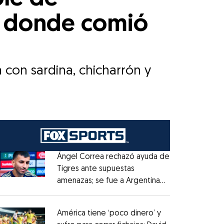
n donde comió
a con sardina, chicharrón y
Ángel Correa rechazó ayuda de
Tigres ante supuestas
amenazas; se fue a Argentina
Opens in new window
sin pago de River
Opens in new window
América tiene ‘poco dinero’ y