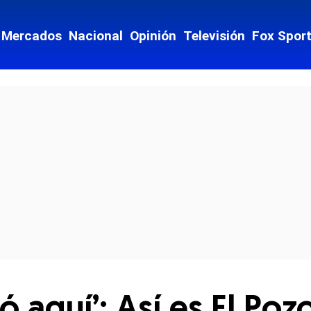
Mercados
Nacional
Opinión
Televisión
Fox Spor
cial-whatsapp
gó aquí’: Así es El Poz