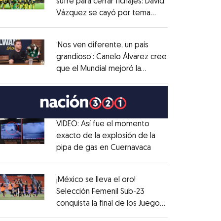
sufre para cerrar fichajes: David
Vázquez se cayó por tema
Opens in new window
administrativo
Opens in new window
‘Nos ven diferente, un país
grandioso’: Canelo Álvarez cree
que el Mundial mejoró la
Opens in new window
imagen de México
Opens in new window
VIDEO: Así fue el momento
exacto de la explosión de la
pipa de gas en Cuernavaca
Opens in new win
Opens in new window
¡México se lleva el oro!
Selección Femenil Sub-23
conquista la final de los Juegos
Opens in new window
Centroamericanos
Opens in new window