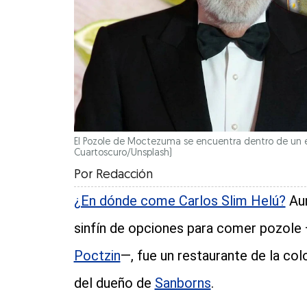
El Pozole de Moctezuma se encuentra dentro de un edi
Cuartoscuro/Unsplash)
Por
Redacción
¿En dónde come Carlos Slim Helú?
Aun
sinfín de opciones para comer pozole 
Poctzin
—, fue un restaurante de la col
del dueño de
Sanborns
.