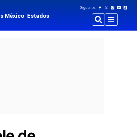
Síguenos
ts México
Estados
Buscar
Menu
ole de