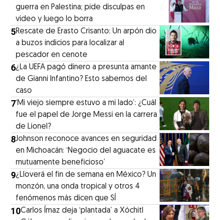
guerra en Palestina; pide disculpas en
video y luego lo borra
5
Rescate de Erasto Crisanto: Un arpón dio
a buzos indicios para localizar al
pescador en cenote
6
¿La UEFA pagó dinero a presunta amante
de Gianni Infantino? Esto sabemos del
caso
7
‘Mi viejo siempre estuvo a mi lado’: ¿Cuál
fue el papel de Jorge Messi en la carrera
de Lionel?
8
Johnson reconoce avances en seguridad
en Michoacán: ‘Negocio del aguacate es
mutuamente beneficioso’
9
¿Lloverá el fin de semana en México? Un
monzón, una onda tropical y otros 4
fenómenos más dicen que SÍ
10
Carlos Ímaz deja ‘plantada’ a Xóchitl