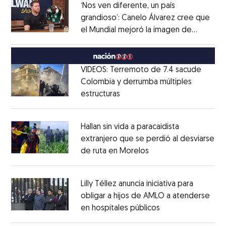
‘Nos ven diferente, un país
grandioso’: Canelo Álvarez cree que
el Mundial mejoró la imagen de
Opens in new window
México
Opens in new window
VIDEOS: Terremoto de 7.4 sacude
Colombia y derrumba múltiples
estructuras
Opens in new window
Opens in new window
Hallan sin vida a paracaidista
extranjero que se perdió al desviarse
de ruta en Morelos
Opens in new windo
Opens in new window
Lilly Téllez anuncia iniciativa para
obligar a hijos de AMLO a atenderse
en hospitales públicos
Opens in new wi
Opens in new window