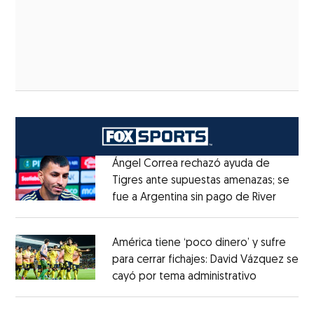
Ángel Correa rechazó ayuda de
Tigres ante supuestas amenazas; se
fue a Argentina sin pago de River
Opens 
Opens in new window
América tiene ‘poco dinero’ y sufre
para cerrar fichajes: David Vázquez se
cayó por tema administrativo
Opens in 
Opens in new window