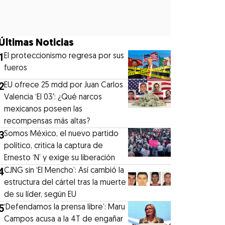
Últimas Noticias
1
El proteccionismo regresa por sus
fueros
2
EU ofrece 25 mdd por Juan Carlos
Valencia ‘El 03′: ¿Qué narcos
mexicanos poseen las
recompensas más altas?
3
Somos México, el nuevo partido
político, critica la captura de
Ernesto ‘N’ y exige su liberación
4
CJNG sin ‘El Mencho’: Así cambió la
estructura del cártel tras la muerte
de su líder, según EU
5
‘Defendamos la prensa libre’: Maru
Campos acusa a la 4T de engañar