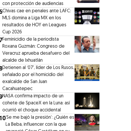
con protección de audiencias
6
Chivas cae en penales ante LAFC:
MLS domina a Liga MX en los
resultados de HOY en Leagues
Cup 2026
7
Feminicidio de la periodista
Roxana Guzmán: Congreso de
Veracruz aprueba desafuero del
alcalde de Ixhuatlán
8
Detienen al ‘07′, líder de Los Rusos,
señalado por el homicidio del
exalcalde de San Juan
Cacahuatepec
9
NASA confirma impacto de un
cohete de SpaceX en la Luna: así
ocurrió el choque accidental
10
‘Se me bajó la presión’: ¿Quién es
La Beba, influencer con la que