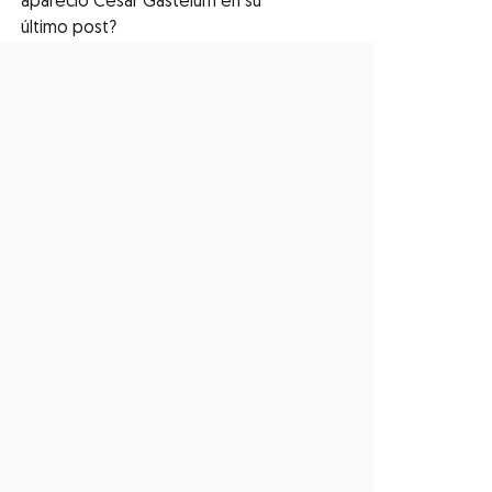
apareció César Gastélum en su
último post?