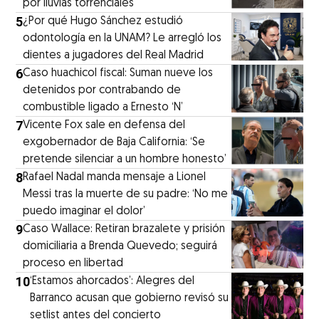
por lluvias torrenciales
5
¿Por qué Hugo Sánchez estudió
odontología en la UNAM? Le arregló los
dientes a jugadores del Real Madrid
6
Caso huachicol fiscal: Suman nueve los
detenidos por contrabando de
combustible ligado a Ernesto ‘N’
7
Vicente Fox sale en defensa del
exgobernador de Baja California: ‘Se
pretende silenciar a un hombre honesto’
8
Rafael Nadal manda mensaje a Lionel
Messi tras la muerte de su padre: ‘No me
puedo imaginar el dolor’
9
Caso Wallace: Retiran brazalete y prisión
domiciliaria a Brenda Quevedo; seguirá
proceso en libertad
10
‘Estamos ahorcados’: Alegres del
Barranco acusan que gobierno revisó su
setlist antes del concierto