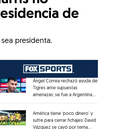
residencia de
 sea presidenta.
Ángel Correa rechazó ayuda de
Tigres ante supuestas
amenazas; se fue a Argentina
Opens in new window
sin pago de River
Opens in new window
América tiene ‘poco dinero’ y
sufre para cerrar fichajes: David
Vázquez se cayó por tema