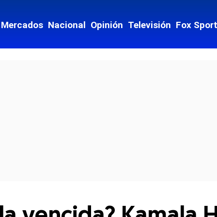
Mercados
Nacional
Opinión
Televisión
Fox Spor
cial-whatsapp
la vencida? Kamala H