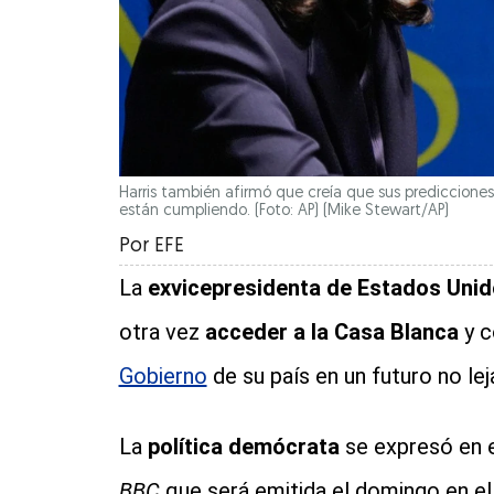
Harris también afirmó que creía que sus prediccione
están cumpliendo. (Foto: AP)
(Mike Stewart/AP)
Por
EFE
La
exvicepresidenta de Estados Uni
otra vez
acceder a la Casa Blanca
y c
Gobierno
de su país en un futuro no lej
La
política demócrata
se expresó en e
BBC
que será emitida el domingo en e