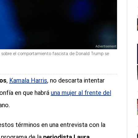
s sobre el comportamiento fascista de Donald Trump se
dos
,
Kamala Harris
, no descarta intentar
onfía en que habrá
una mujer al frente del
ano.
stos términos en una entrevista con la
l programa de la
periodista Laura