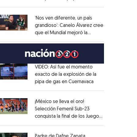
Opens in new window
administrativo
Opens in new window
‘Nos ven diferente, un país
grandioso’: Canelo Álvarez cree
que el Mundial mejoró la
Opens in new window
imagen de México
Opens in new window
VIDEO: Así fue el momento
exacto de la explosión de la
pipa de gas en Cuernavaca
Opens in new win
Opens in new window
¡México se lleva el oro!
Selección Femenil Sub-23
conquista la final de los Juegos
Opens in new window
Centroamericanos
Opens in new window
Padre de Dafne Zapata