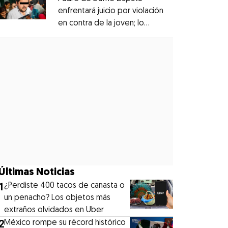
enfrentará juicio por violación
en contra de la joven; lo
Opens in new window
denunciaron en 2019
Opens in new window
Últimas Noticias
1
¿Perdiste 400 tacos de canasta o
un penacho? Los objetos más
extraños olvidados en Uber
2
México rompe su récord histórico