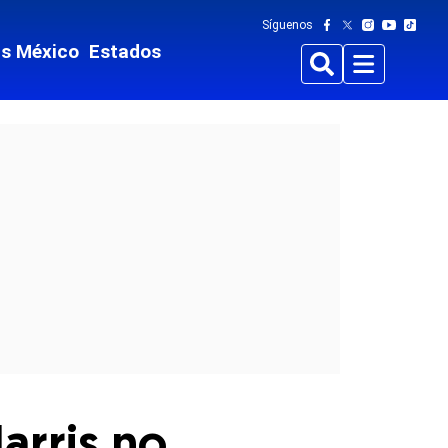
Síguenos
ts México
Estados
Buscar
Menu
arris no