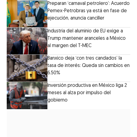
Preparan ‘carnaval petrolero’: Acuerdo
Pemex-Petrobras ya está en fase de
ejecución, anuncia canciller
Industria del aluminio de EU exige a
Trump mantener aranceles a México
al margen del T-MEC
Banxico deja ‘con tres candados’ la
tasa de interés: Queda sin cambios en
6.50%
Inversión productiva en México liga 2
meses al alza por impulso del
gobierno