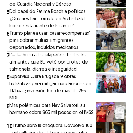
de Guardia Nacional y Ejército
5
⁠Del papá de Fátima Bosch a políticos:
¿Quiénes han comido en Archiebald,
lujoso restaurante de Polanco?
6
Trump planea usar ‘cazarrecompensas’
para cobrar multas a migrantes
deportados, incluidos mexicanos
7
De lechuga a los jalapeños; todos los
alimentos que EU vetó por brotes de
salmonela, diarrea e inseguridad
8
Supervisa Clara Brugada 9 obras
hidráulicas para mitigar inundaciones en
Tláhuac; inversión fue de más de 256
MDP
9
Más polémicas para Nay Salvatori; su
hermano cobra 865 mil pesos en el IMSS
10
Trump abre la chequera: Devuelve 100
mil millones de dólares en aranceles