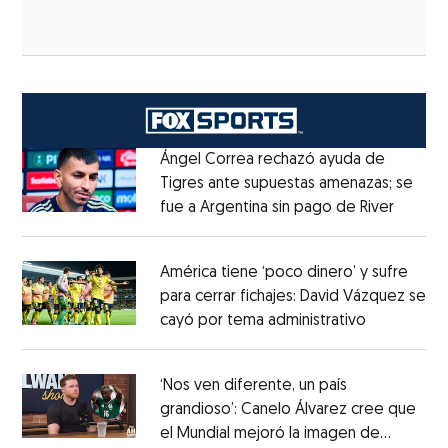
Ángel Correa rechazó ayuda de
Tigres ante supuestas amenazas; se
fue a Argentina sin pago de River
Opens 
Opens in new window
América tiene ‘poco dinero’ y sufre
para cerrar fichajes: David Vázquez se
cayó por tema administrativo
Opens in 
Opens in new window
‘Nos ven diferente, un país
grandioso’: Canelo Álvarez cree que
el Mundial mejoró la imagen de