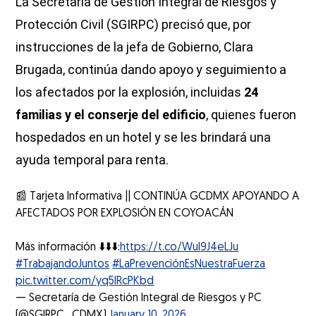
La Secretaría de Gestión Integral de Riesgos y
Protección Civil (SGIRPC) precisó que, por
instrucciones de la jefa de Gobierno, Clara
Brugada, continúa dando apoyo y seguimiento a
los afectados por la explosión, incluidas
24
familias y el conserje del edificio
, quienes fueron
hospedados en un hotel y se les brindará una
ayuda temporal para renta.
📰 Tarjeta Informativa || CONTINÚA GCDMX APOYANDO A
AFECTADOS POR EXPLOSIÓN EN COYOACÁN
Más información ⬇️⬇️⬇️:
https://t.co/WuI9J4eLJu
#TrabajandoJuntos
#LaPrevenciónEsNuestraFuerza
pic.twitter.com/yq5lRcPKbd
— Secretaría de Gestión Integral de Riesgos y PC
(@SGIRPC_CDMX)
January 10, 2026