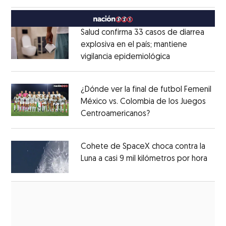
Opens in new window
México
Opens in new window
Salud confirma 33 casos de diarrea
explosiva en el país; mantiene
vigilancia epidemiológica
Opens in new 
Opens in new window
¿Dónde ver la final de futbol Femenil
México vs. Colombia de los Juegos
Centroamericanos?
Opens in new windo
Opens in new window
Cohete de SpaceX choca contra la
Luna a casi 9 mil kilómetros por hora
Open
Opens in new window