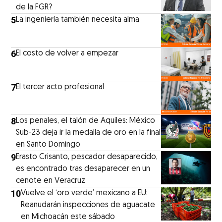
de la FGR?
5
La ingeniería también necesita alma
6
El costo de volver a empezar
7
El tercer acto profesional
8
Los penales, el talón de Aquiles: México
Sub-23 deja ir la medalla de oro en la final
en Santo Domingo
9
Erasto Crisanto, pescador desaparecido,
es encontrado tras desaparecer en un
cenote en Veracruz
10
Vuelve el ‘oro verde’ mexicano a EU:
Reanudarán inspecciones de aguacate
en Michoacán este sábado