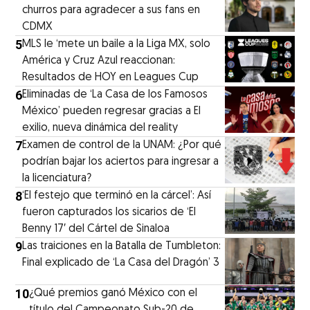
churros para agradecer a sus fans en
CDMX
5
MLS le ‘mete un baile a la Liga MX, solo
América y Cruz Azul reaccionan:
Resultados de HOY en Leagues Cup
6
Eliminadas de ‘La Casa de los Famosos
México’ pueden regresar gracias a El
exilio, nueva dinámica del reality
7
Examen de control de la UNAM: ¿Por qué
podrían bajar los aciertos para ingresar a
la licenciatura?
8
‘El festejo que terminó en la cárcel’: Así
fueron capturados los sicarios de ‘El
Benny 17′ del Cártel de Sinaloa
9
Las traiciones en la Batalla de Tumbleton:
Final explicado de ‘La Casa del Dragón’ 3
10
¿Qué premios ganó México con el
título del Campeonato Sub-20 de