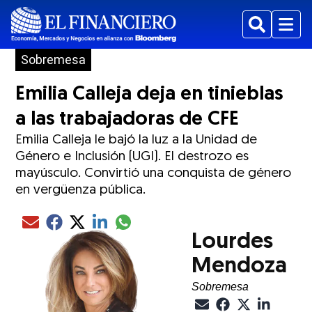
Buscar
Menu
Sobremesa
Emilia Calleja deja en tinieblas
a las trabajadoras de CFE
Emilia Calleja le bajó la luz a la Unidad de
Género e Inclusión (UGI). El destrozo es
mayúsculo. Convirtió una conquista de género
en vergüenza pública.
Compartir el artículo actual mediante glo
Compartir el artículo actual mediante Email
Compartir el artículo actual mediante Facebook
Compartir el artículo actual mediante Twitter
Compartir el artículo actual mediante LinkedIn
Lourdes
Mendoza
Sobremesa