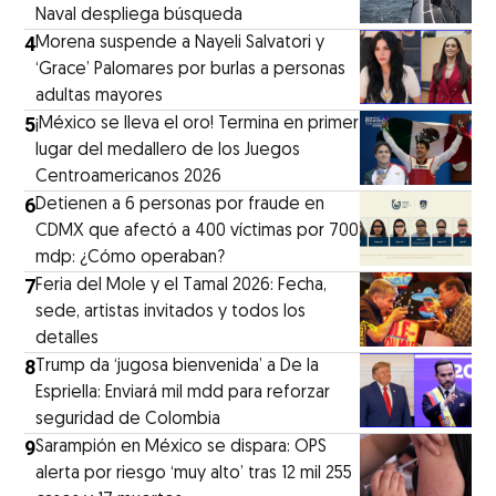
Naval despliega búsqueda
4
Morena suspende a Nayeli Salvatori y
‘Grace’ Palomares por burlas a personas
adultas mayores
5
¡México se lleva el oro! Termina en primer
lugar del medallero de los Juegos
Centroamericanos 2026
6
Detienen a 6 personas por fraude en
CDMX que afectó a 400 víctimas por 700
mdp: ¿Cómo operaban?
7
Feria del Mole y el Tamal 2026: Fecha,
sede, artistas invitados y todos los
detalles
8
Trump da ‘jugosa bienvenida’ a De la
Espriella: Enviará mil mdd para reforzar
seguridad de Colombia
9
Sarampión en México se dispara: OPS
alerta por riesgo ‘muy alto’ tras 12 mil 255