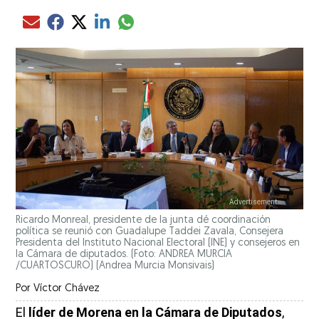
Compartir el artículo actual mediante glo
Compartir el artículo actual mediante Email
Compartir el artículo actual mediante Facebook
Compartir el artículo actual mediante Twitter
Compartir el artículo actual mediante LinkedIn
Ricardo Monreal, presidente de la junta dé coordinación
política se reunió con Guadalupe Taddei Zavala, Consejera
Presidenta del Instituto Nacional Electoral (INE) y consejeros en
la Cámara de diputados. (Foto: ANDREA MURCIA
/CUARTOSCURO)
(Andrea Murcia Monsivais)
Por
Víctor Chávez
El
líder de Morena en la Cámara de Diputados
,