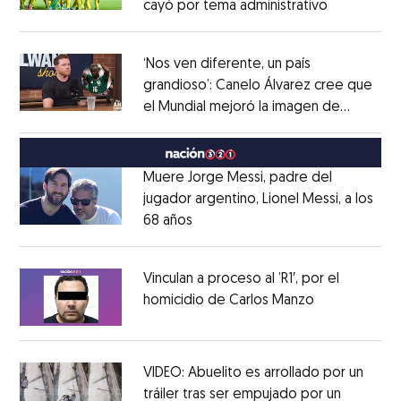
cayó por tema administrativo
Opens in 
Opens in new window
‘Nos ven diferente, un país
grandioso’: Canelo Álvarez cree que
el Mundial mejoró la imagen de
Opens in new window
México
Opens in new window
Muere Jorge Messi, padre del
jugador argentino, Lionel Messi, a los
68 años
Opens in new window
Opens in new window
Vinculan a proceso al ’R1′, por el
homicidio de Carlos Manzo
Opens in ne
Opens in new window
VIDEO: Abuelito es arrollado por un
tráiler tras ser empujado por un