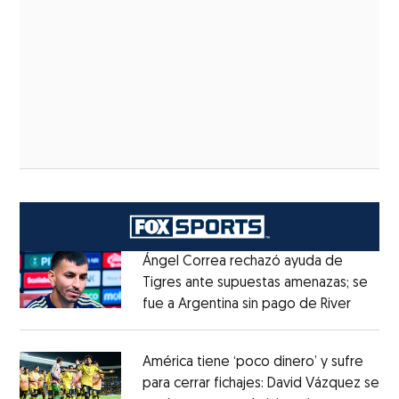
Ángel Correa rechazó ayuda de
Tigres ante supuestas amenazas; se
fue a Argentina sin pago de River
Opens 
Opens in new window
América tiene ‘poco dinero’ y sufre
para cerrar fichajes: David Vázquez se