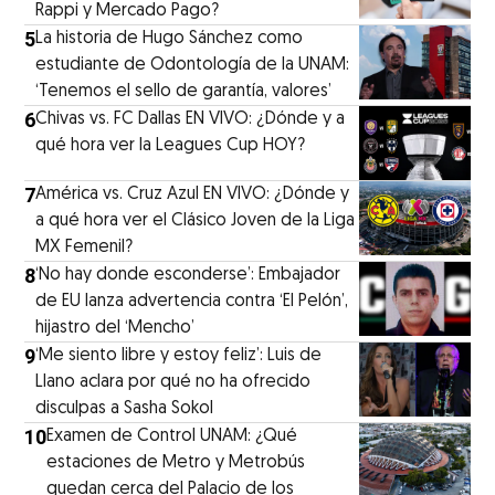
Rappi y Mercado Pago?
5
La historia de Hugo Sánchez como
estudiante de Odontología de la UNAM:
‘Tenemos el sello de garantía, valores’
6
Chivas vs. FC Dallas EN VIVO: ¿Dónde y a
qué hora ver la Leagues Cup HOY?
7
América vs. Cruz Azul EN VIVO: ¿Dónde y
a qué hora ver el Clásico Joven de la Liga
MX Femenil?
8
‘No hay donde esconderse’: Embajador
de EU lanza advertencia contra ‘El Pelón’,
hijastro del ‘Mencho’
9
‘Me siento libre y estoy feliz’: Luis de
Llano aclara por qué no ha ofrecido
disculpas a Sasha Sokol
10
Examen de Control UNAM: ¿Qué
estaciones de Metro y Metrobús
quedan cerca del Palacio de los