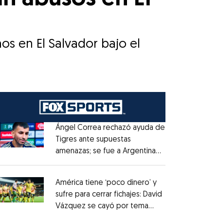
s en El Salvador bajo el
Ángel Correa rechazó ayuda de
Tigres ante supuestas
amenazas; se fue a Argentina
Opens in new window
sin pago de River
Opens in new window
América tiene ‘poco dinero’ y
sufre para cerrar fichajes: David
Vázquez se cayó por tema
Opens in new window