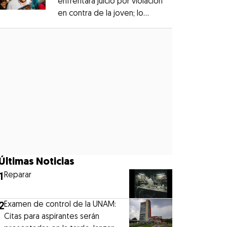
enfrentará juicio por violación
en contra de la joven; lo
Opens in new window
denunciaron en 2019
Opens in new window
Últimas Noticias
1
Reparar
2
Examen de control de la UNAM:
Citas para aspirantes serán