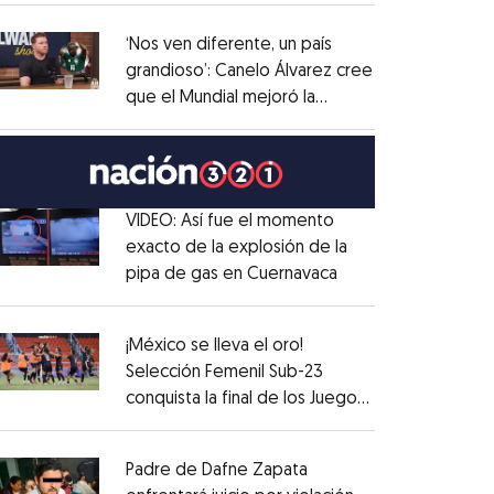
administrativo
Opens in new window
‘Nos ven diferente, un país
grandioso’: Canelo Álvarez cree
que el Mundial mejoró la
Opens in new window
imagen de México
Opens in new window
VIDEO: Así fue el momento
exacto de la explosión de la
pipa de gas en Cuernavaca
Opens in new win
Opens in new window
¡México se lleva el oro!
Selección Femenil Sub-23
conquista la final de los Juegos
Opens in new window
Centroamericanos
Opens in new window
Padre de Dafne Zapata