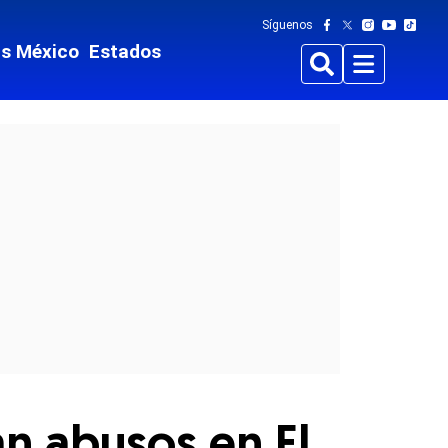
Síguenos
ts México
Estados
Buscar
Menu
an abusos en El