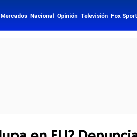
Mercados
Nacional
Opinión
Televisión
Fox Spor
cial-whatsapp
 lupa en EU? Denunci