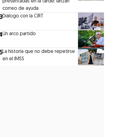
presentadas en la tarde; lanzan
correo de ayuda
3
Diálogo con la CIRT
4
Un arco partido
5
La historia que no debe repetirse
en el IMSS