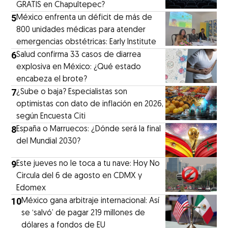
GRATIS en Chapultepec?
5
México enfrenta un déficit de más de
800 unidades médicas para atender
emergencias obstétricas: Early Institute
6
Salud confirma 33 casos de diarrea
explosiva en México: ¿Qué estado
encabeza el brote?
7
¿Sube o baja? Especialistas son
optimistas con dato de inflación en 2026,
según Encuesta Citi
8
España o Marruecos: ¿Dónde será la final
del Mundial 2030?
9
Este jueves no le toca a tu nave: Hoy No
Circula del 6 de agosto en CDMX y
Edomex
10
México gana arbitraje internacional: Así
se ‘salvó’ de pagar 219 millones de
dólares a fondos de EU