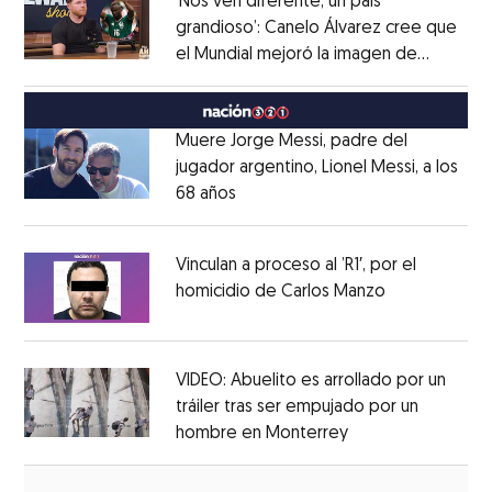
‘Nos ven diferente, un país
grandioso’: Canelo Álvarez cree que
el Mundial mejoró la imagen de
Opens in new window
México
Opens in new window
Muere Jorge Messi, padre del
jugador argentino, Lionel Messi, a los
68 años
Opens in new window
Opens in new window
Vinculan a proceso al ’R1′, por el
homicidio de Carlos Manzo
Opens in ne
Opens in new window
VIDEO: Abuelito es arrollado por un
tráiler tras ser empujado por un
hombre en Monterrey
Opens in new wi
Opens in new window