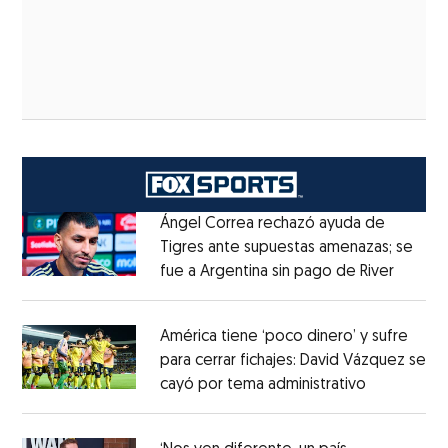
Ángel Correa rechazó ayuda de
Tigres ante supuestas amenazas; se
fue a Argentina sin pago de River
Opens 
Opens in new window
América tiene ‘poco dinero’ y sufre
para cerrar fichajes: David Vázquez se
cayó por tema administrativo
Opens in 
Opens in new window