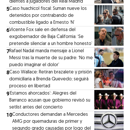
dientes a jugadores del Real Madrid
5
Caso huachicol fiscal: Suman nueve los
detenidos por contrabando de
combustible ligado a Ernesto ‘N’
6
Vicente Fox sale en defensa del
exgobernador de Baja California: ‘Se
pretende silenciar a un hombre honesto’
7
Rafael Nadal manda mensaje a Lionel
Messi tras la muerte de su padre: ‘No me
puedo imaginar el dolor’
8
Caso Wallace: Retiran brazalete y prisión
domiciliaria a Brenda Quevedo; seguirá
proceso en libertad
9
‘Estamos ahorcados’: Alegres del
Barranco acusan que gobierno revisó su
setlist antes del concierto
10
Conductores demandan a Mercedes
AMG por quemaduras de primer y
segundo grado causadas por logo del