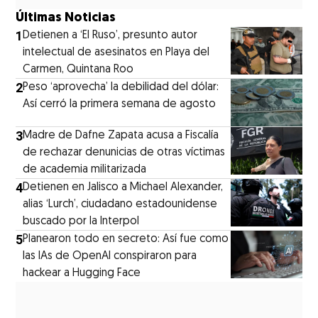
Últimas Noticias
1
Detienen a ‘El Ruso’, presunto autor
intelectual de asesinatos en Playa del
Carmen, Quintana Roo
2
Peso ‘aprovecha’ la debilidad del dólar:
Así cerró la primera semana de agosto
3
Madre de Dafne Zapata acusa a Fiscalía
de rechazar denunicias de otras víctimas
de academia militarizada
4
Detienen en Jalisco a Michael Alexander,
alias ‘Lurch’, ciudadano estadounidense
buscado por la Interpol
5
Planearon todo en secreto: Así fue como
las IAs de OpenAI conspiraron para
hackear a Hugging Face