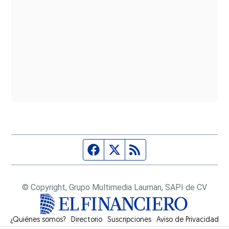
Página de Facebook
Fuente Twitter
Fuente RSS
© Copyright, Grupo Multimedia Lauman, SAPI de CV
¿Quiénes somos?
Directorio
Suscripciones
Opens in new window
Aviso de Privacidad