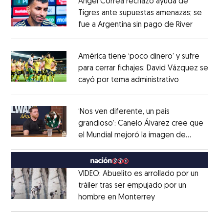
Ángel Correa rechazó ayuda de
Tigres ante supuestas amenazas; se
fue a Argentina sin pago de River
Opens 
Opens in new window
América tiene ‘poco dinero’ y sufre
para cerrar fichajes: David Vázquez se
cayó por tema administrativo
Opens in 
Opens in new window
‘Nos ven diferente, un país
grandioso’: Canelo Álvarez cree que
el Mundial mejoró la imagen de
Opens in new window
México
Opens in new window
VIDEO: Abuelito es arrollado por un
tráiler tras ser empujado por un
hombre en Monterrey
Opens in new wi
Opens in new window