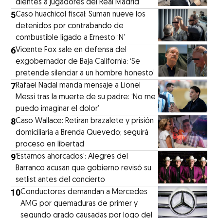
dientes a jugadores del Real Madrid
5
Caso huachicol fiscal: Suman nueve los
detenidos por contrabando de
combustible ligado a Ernesto ‘N’
6
Vicente Fox sale en defensa del
exgobernador de Baja California: ‘Se
pretende silenciar a un hombre honesto’
7
Rafael Nadal manda mensaje a Lionel
Messi tras la muerte de su padre: ‘No me
puedo imaginar el dolor’
8
Caso Wallace: Retiran brazalete y prisión
domiciliaria a Brenda Quevedo; seguirá
proceso en libertad
9
‘Estamos ahorcados’: Alegres del
Barranco acusan que gobierno revisó su
setlist antes del concierto
10
Conductores demandan a Mercedes
AMG por quemaduras de primer y
segundo grado causadas por logo del