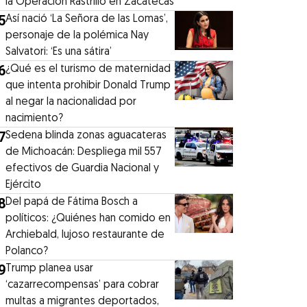
la Operación Rastrillo en Zacatecas
5
⁠Así nació ‘La Señora de las Lomas’,
personaje de la polémica Nay
Salvatori: ‘Es una sátira’
6
¿Qué es el turismo de maternidad
que intenta prohibir Donald Trump
al negar la nacionalidad por
nacimiento?
7
Sedena blinda zonas aguacateras
de Michoacán: Despliega mil 557
efectivos de Guardia Nacional y
Ejército
8
⁠Del papá de Fátima Bosch a
políticos: ¿Quiénes han comido en
Archiebald, lujoso restaurante de
Polanco?
9
Trump planea usar
‘cazarrecompensas’ para cobrar
multas a migrantes deportados,