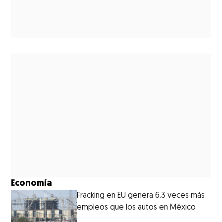
Economía
Fracking en EU genera 6.3 veces más
empleos que los autos en México