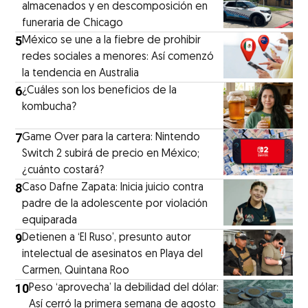
almacenados y en descomposición en
funeraria de Chicago
5
México se une a la fiebre de prohibir
redes sociales a menores: Así comenzó
la tendencia en Australia
6
¿Cuáles son los beneficios de la
kombucha?
7
Game Over para la cartera: Nintendo
Switch 2 subirá de precio en México;
¿cuánto costará?
8
Caso Dafne Zapata: Inicia juicio contra
padre de la adolescente por violación
equiparada
9
Detienen a ‘El Ruso’, presunto autor
intelectual de asesinatos en Playa del
Carmen, Quintana Roo
10
Peso ‘aprovecha’ la debilidad del dólar:
Así cerró la primera semana de agosto