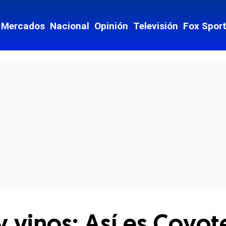
Mercados
Nacional
Opinión
Televisión
Fox Spor
cial-whatsapp
y vinos: Así es Coyot