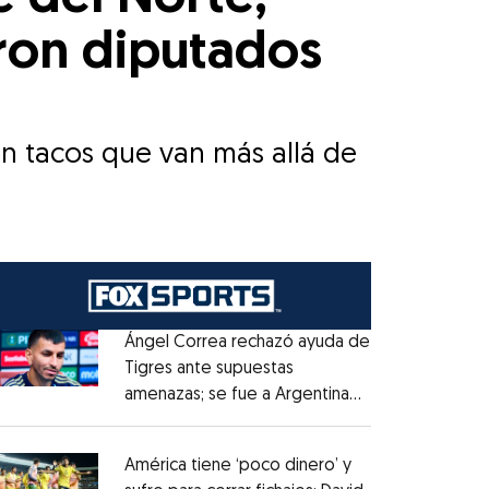
ron diputados
on tacos que van más allá de
Ángel Correa rechazó ayuda de
Tigres ante supuestas
amenazas; se fue a Argentina
Opens in new window
sin pago de River
Opens in new window
América tiene ‘poco dinero’ y