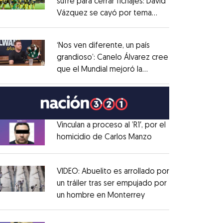
sufre para cerrar fichajes: David
Vázquez se cayó por tema
Opens in new window
administrativo
Opens in new window
‘Nos ven diferente, un país
grandioso’: Canelo Álvarez cree
que el Mundial mejoró la
Opens in new window
imagen de México
Opens in new window
Vinculan a proceso al ’R1′, por el
homicidio de Carlos Manzo
Opens in new wind
Opens in new window
VIDEO: Abuelito es arrollado por
un tráiler tras ser empujado por
un hombre en Monterrey
Opens in new windo
Opens in new window