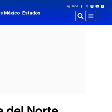
Síguenos
ts México
Estados
Buscar
Menu
e del Norte,