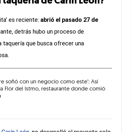
la taquería de Carín León?
ita’ es reciente:
abrió el pasado 27 de
ante, detrás hubo un proceso de
 taquería que busca ofrecer una
osa.
re soñó con un negocio como este’: Así
La Flor del Istmo, restaurante donde comió
a