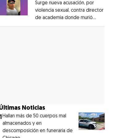
Surge nueva acusación, por
violencia sexual, contra director
de academia donde murió
Opens in new window
Dafne Zapata
Opens in new window
Últimas Noticias
1
Hallan más de 50 cuerpos mal
almacenados y en
descomposición en funeraria de