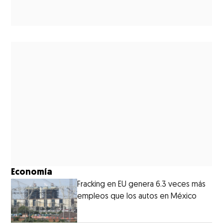
Economía
Fracking en EU genera 6.3 veces más
empleos que los autos en México