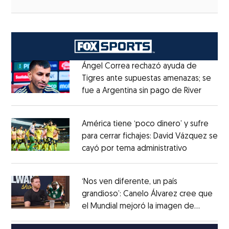
Ángel Correa rechazó ayuda de
Tigres ante supuestas amenazas; se
fue a Argentina sin pago de River
Opens 
Opens in new window
América tiene ‘poco dinero’ y sufre
para cerrar fichajes: David Vázquez se
cayó por tema administrativo
Opens in 
Opens in new window
‘Nos ven diferente, un país
grandioso’: Canelo Álvarez cree que
el Mundial mejoró la imagen de
Opens in new window
México
Opens in new window