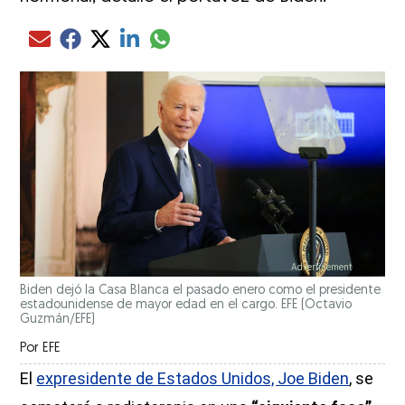
Compartir el artículo actual mediante glo
Compartir el artículo actual mediante Email
Compartir el artículo actual mediante Facebook
Compartir el artículo actual mediante Twitter
Compartir el artículo actual mediante LinkedIn
Biden dejó la Casa Blanca el pasado enero como el presidente
estadounidense de mayor edad en el cargo. EFE
(Octavio
Guzmán/EFE)
Por
EFE
El
expresidente de Estados Unidos, Joe Biden
, se