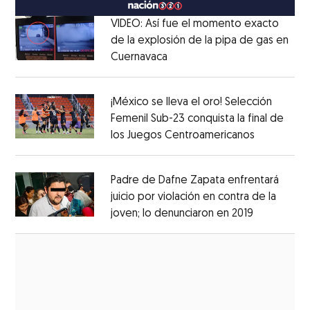
VIDEO: Así fue el momento exacto
de la explosión de la pipa de gas en
Cuernavaca
Opens in new window
Opens in new window
¡México se lleva el oro! Selección
Femenil Sub-23 conquista la final de
los Juegos Centroamericanos
Opens in 
Opens in new window
Padre de Dafne Zapata enfrentará
juicio por violación en contra de la
joven; lo denunciaron en 2019
Opens in 
Opens in new window