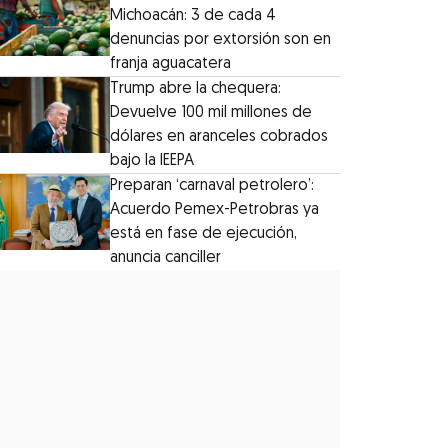
Michoacán: 3 de cada 4
denuncias por extorsión son en
franja aguacatera
Trump abre la chequera:
Devuelve 100 mil millones de
dólares en aranceles cobrados
bajo la IEEPA
Preparan ‘carnaval petrolero’:
Acuerdo Pemex-Petrobras ya
está en fase de ejecución,
anuncia canciller