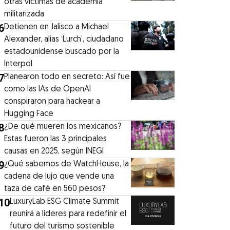
otras víctimas de academia
militarizada
6
Detienen en Jalisco a Michael
Alexander, alias ‘Lurch’, ciudadano
estadounidense buscado por la
Interpol
7
Planearon todo en secreto: Así fue
como las IAs de OpenAI
conspiraron para hackear a
Hugging Face
8
¿De qué mueren los mexicanos?
Estas fueron las 3 principales
causas en 2025, según INEGI
9
¿Qué sabemos de WatchHouse, la
cadena de lujo que vende una
taza de café en 560 pesos?
10
LuxuryLab ESG Climate Summit
reunirá a líderes para redefinir el
futuro del turismo sostenible