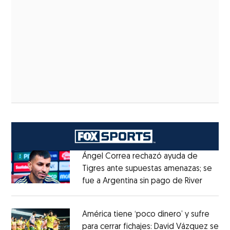
Ángel Correa rechazó ayuda de
Tigres ante supuestas amenazas; se
fue a Argentina sin pago de River
Opens 
Opens in new window
América tiene ‘poco dinero’ y sufre
para cerrar fichajes: David Vázquez se