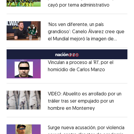
cayó por tema administrativo
Opens in 
Opens in new window
‘Nos ven diferente, un país
grandioso’: Canelo Álvarez cree que
el Mundial mejoró la imagen de
Opens in new window
México
Opens in new window
Vinculan a proceso al ’R1′, por el
homicidio de Carlos Manzo
Opens in ne
Opens in new window
VIDEO: Abuelito es arrollado por un
tráiler tras ser empujado por un
hombre en Monterrey
Opens in new wi
Opens in new window
Surge nueva acusación, por violencia