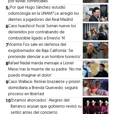
por lluvias torrenciales
5
¿Por qué Hugo Sánchez estudió
odontología en la UNAM? Le arregló los
dientes a jugadores del Real Madrid
6
Caso huachicol fiscal: Suman nueve los
detenidos por contrabando de
combustible ligado a Ernesto ‘N’
7
Vicente Fox sale en defensa del
exgobernador de Baja California: ‘Se
pretende silenciar a un hombre honesto’
8
Rafael Nadal manda mensaje a Lionel
Messi tras la muerte de su padre: ‘No me
puedo imaginar el dolor’
9
Caso Wallace: Retiran brazalete y prisión
domiciliaria a Brenda Quevedo; seguirá
proceso en libertad
10
‘Estamos ahorcados’: Alegres del
Barranco acusan que gobierno revisó su
setlist antes del concierto