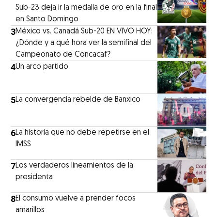
Sub-23 deja ir la medalla de oro en la final
en Santo Domingo
3
México vs. Canadá Sub-20 EN VIVO HOY:
¿Dónde y a qué hora ver la semifinal del
Campeonato de Concacaf?
4
Un arco partido
5
La convergencia rebelde de Banxico
6
La historia que no debe repetirse en el
IMSS
7
Los verdaderos lineamientos de la
presidenta
8
El consumo vuelve a prender focos
amarillos