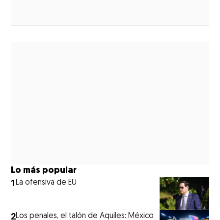
ew window
Lo más popular
1
La ofensiva de EU
2
Los penales, el talón de Aquiles: México