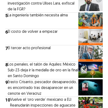
investigación contra Ulises Lara, exfiscal
de la FGR?
5
La ingeniería también necesita alma
6
El costo de volver a empezar
7
El tercer acto profesional
8
Los penales, el talón de Aquiles: México
Sub-23 deja ir la medalla de oro en la final
en Santo Domingo
9
Erasto Crisanto, pescador desaparecido,
es encontrado tras desaparecer en un
cenote en Veracruz
10
Vuelve el ‘oro verde’ mexicano a EU:
Reanudarán inspecciones de aguacate