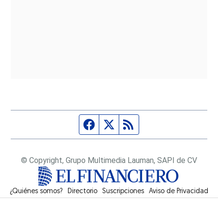
Página de Facebook
Fuente Twitter
Fuente RSS
© Copyright, Grupo Multimedia Lauman, SAPI de CV
¿Quiénes somos?
Directorio
Suscripciones
Opens in new window
Aviso de Privacidad