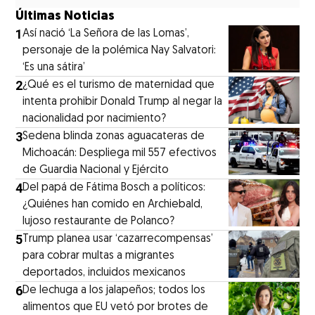
Últimas Noticias
1
⁠Así nació ‘La Señora de las Lomas’,
personaje de la polémica Nay Salvatori:
‘Es una sátira’
2
¿Qué es el turismo de maternidad que
intenta prohibir Donald Trump al negar la
nacionalidad por nacimiento?
3
Sedena blinda zonas aguacateras de
Michoacán: Despliega mil 557 efectivos
de Guardia Nacional y Ejército
4
⁠Del papá de Fátima Bosch a políticos:
¿Quiénes han comido en Archiebald,
lujoso restaurante de Polanco?
5
Trump planea usar ‘cazarrecompensas’
para cobrar multas a migrantes
deportados, incluidos mexicanos
6
De lechuga a los jalapeños; todos los
alimentos que EU vetó por brotes de