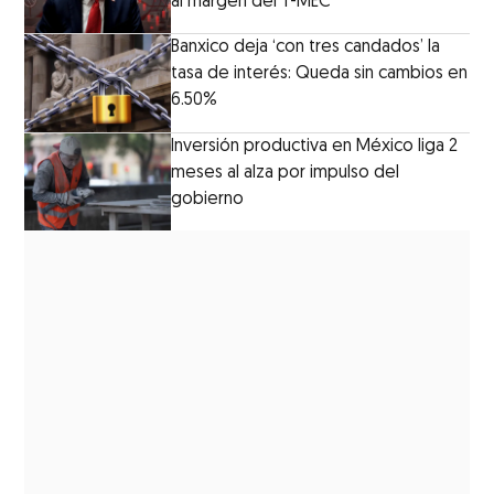
al margen del T-MEC
Banxico deja ‘con tres candados’ la
tasa de interés: Queda sin cambios en
6.50%
Inversión productiva en México liga 2
meses al alza por impulso del
gobierno