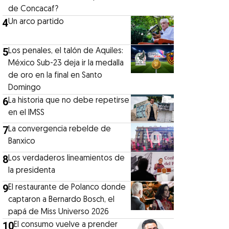
de Concacaf?
4
Un arco partido
5
Los penales, el talón de Aquiles:
México Sub-23 deja ir la medalla
de oro en la final en Santo
Domingo
6
La historia que no debe repetirse
en el IMSS
7
La convergencia rebelde de
Banxico
8
Los verdaderos lineamientos de
la presidenta
9
El restaurante de Polanco donde
captaron a Bernardo Bosch, el
papá de Miss Universo 2026
10
El consumo vuelve a prender