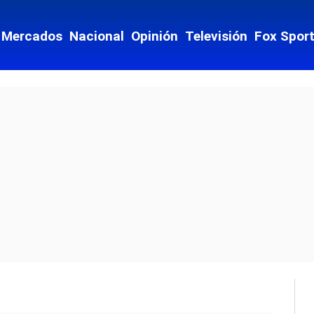
Mercados
Nacional
Opinión
Televisión
Fox Spor
culos
 Drink
imiento
io
iones
Opens in new window