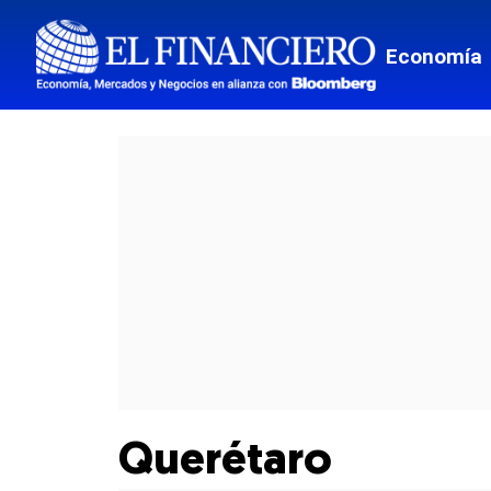
Culturas
Economía
Espectá
Food and
Entreten
Director
Suscripc
Querétaro