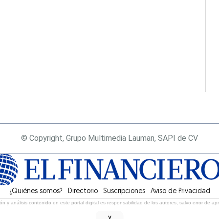
© Copyright, Grupo Multimedia Lauman, SAPI de CV
¿Quiénes somos?
Directorio
Suscripciones
Opens in new window
Aviso de Privacidad
ón y análisis contenido en este portal digital es responsabilidad de los autores, salvo error de ap
˅