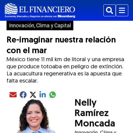
Buscar
Menu
Innovación, Clima y Capital
Re-imaginar nuestra relación
con el mar
México tiene 11 mil km de litoral y una empresa
que produce totoaba en peligro de extinción.
La acuacultura regenerativa es la apuesta que
falta escalar.
Compartir el artículo actual mediante glo
Compartir el artículo actual mediante Email
Compartir el artículo actual mediante Facebook
Compartir el artículo actual mediante Twitter
Compartir el artículo actual mediante LinkedIn
Nelly
Ramírez
Moncada
Innovación, Clima y