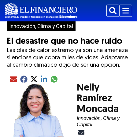
Buscar
Menu
Innovación, Clima y Capital
El desastre que no hace ruido
Las olas de calor extremo ya son una amenaza
silenciosa que cobra miles de vidas. Adaptarse
al cambio climático dejó de ser una opción.
Compartir el artículo actual mediante glo
Compartir el artículo actual mediante Email
Compartir el artículo actual mediante Facebook
Compartir el artículo actual mediante Twitter
Compartir el artículo actual mediante LinkedIn
Nelly
Ramírez
Moncada
Innovación, Clima y
Capital