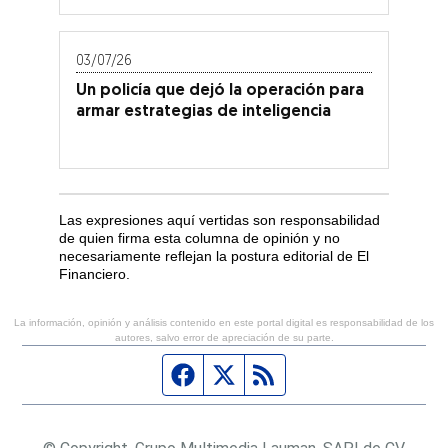
03/07/26
Un policía que dejó la operación para
armar estrategias de inteligencia
Las expresiones aquí vertidas son responsabilidad
de quien firma esta columna de opinión y no
necesariamente reflejan la postura editorial de El
Financiero.
La información, opinión y análisis contenido en este portal digital es responsabilidad de los
autores, salvo error de apreciación de su parte.
Página de Facebook
Fuente Twitter
Fuente RSS