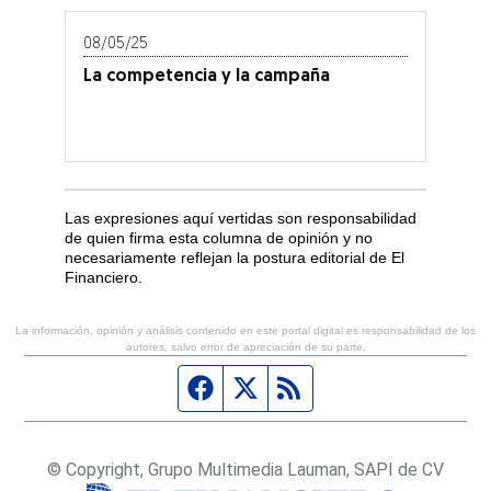
08/05/25
La competencia y la campaña
Las expresiones aquí vertidas son responsabilidad
de quien firma esta columna de opinión y no
necesariamente reflejan la postura editorial de El
Financiero.
La información, opinión y análisis contenido en este portal digital es responsabilidad de los
autores, salvo error de apreciación de su parte.
Página de Facebook
Fuente Twitter
Fuente RSS
© Copyright, Grupo Multimedia Lauman, SAPI de CV